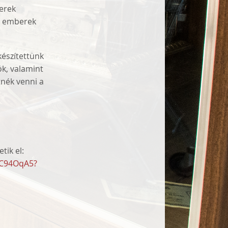
zerek
ló emberek
készítettünk
k, valamint
nék venni a
tik el:
nC94OqA5?