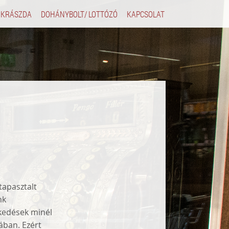
UKRÁSZDA
DOHÁNYBOLT/ LOTTÓZÓ
KAPCSOLAT
tapasztalt
nk
zkedések minél
ában. Ezért