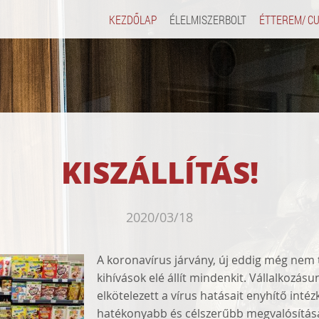
KEZDŐLAP
ÉLELMISZERBOLT
ÉTTEREM/ C
KISZÁLLÍTÁS!
2020/03/18
A koronavírus járvány, új eddig még nem 
kihívások elé állít mindenkit. Vállalkozásu
elkötelezett a vírus hatásait enyhítő inté
hatékonyabb és célszerűbb megvalósítás