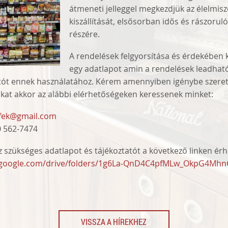
átmeneti jelleggel megkezdjük az élelmis
kiszállítását, elsősorban idős és rászoru
részére.
A rendelések felgyorsítása és érdekében 
egy adatlapot amin a rendelések leadható
atót ennek használatához. Kérem amennyiben igénybe szeret
nkat akkor az alábbi elérhetőségeken keressenek minket:
fek@gmail.com
 562-7474
 szükséges adatlapot és tájékoztatót a következő linken érhe
ve.google.com/drive/folders/1g6La-QnD4C4pfMLw_OkpG4Mh
VISSZA A HÍREKHEZ