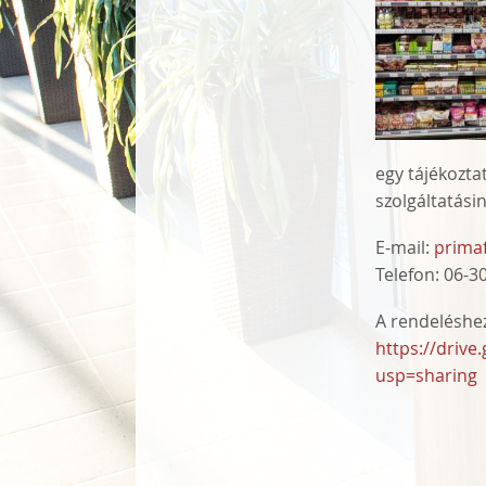
egy tájékozt
szolgáltatási
E-mail:
prima
Telefon:
06-30
A rendeléshez
https://dri
usp=sharing