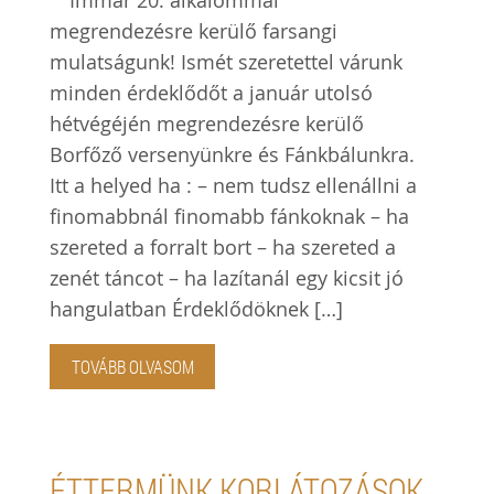
megrendezésre kerülő farsangi
mulatságunk! Ismét szeretettel várunk
minden érdeklődőt a január utolsó
hétvégéjén megrendezésre kerülő
Borfőző versenyünkre és Fánkbálunkra.
Itt a helyed ha : – nem tudsz ellenállni a
finomabbnál finomabb fánkoknak – ha
szereted a forralt bort – ha szereted a
zenét táncot – ha lazítanál egy kicsit jó
hangulatban Érdeklődöknek […]
TOVÁBB OLVASOM
ÉTTERMÜNK KORLÁTOZÁSOK