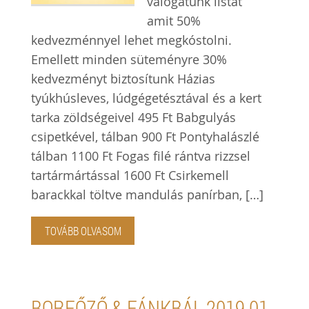
válogatunk listát
amit 50%
kedvezménnyel lehet megkóstolni.
Emellett minden süteményre 30%
kedvezményt biztosítunk Házias
tyúkhúsleves, lúdgégetésztával és a kert
tarka zöldségeivel 495 Ft Babgulyás
csipetkével, tálban 900 Ft Pontyhalászlé
tálban 1100 Ft Fogas filé rántva rizzsel
tartármártással 1600 Ft Csirkemell
barackkal töltve mandulás panírban, […]
TOVÁBB OLVASOM
BORFŐZŐ & FÁNKBÁL 2019 01