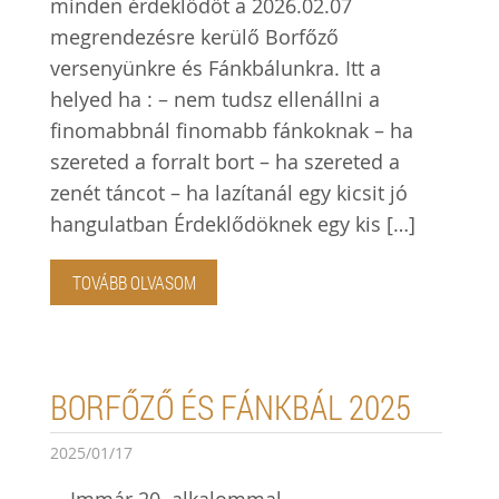
minden érdeklődőt a 2026.02.07
megrendezésre kerülő Borfőző
versenyünkre és Fánkbálunkra. Itt a
helyed ha : – nem tudsz ellenállni a
finomabbnál finomabb fánkoknak – ha
szereted a forralt bort – ha szereted a
zenét táncot – ha lazítanál egy kicsit jó
hangulatban Érdeklődöknek egy kis […]
TOVÁBB OLVASOM
BORFŐZŐ ÉS FÁNKBÁL 2025
2025/01/17
Immár 20. alkalommal