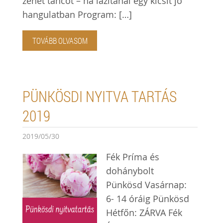
zenét táncot – ha lazítanál egy kicsit jó
hangulatban Program: […]
TOVÁBB OLVASOM
PÜNKÖSDI NYITVA TARTÁS
2019
2019/05/30
Fék Príma és
dohánybolt
Pünkösd Vasárnap:
6- 14 óráig Pünkösd
Hétfőn: ZÁRVA Fék