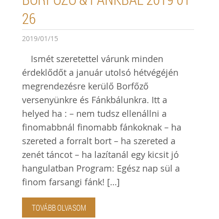
26
2019/01/15
Ismét szeretettel várunk minden
érdeklődőt a január utolsó hétvégéjén
megrendezésre kerülő Borfőző
versenyünkre és Fánkbálunkra. Itt a
helyed ha : – nem tudsz ellenállni a
finomabbnál finomabb fánkoknak – ha
szereted a forralt bort – ha szereted a
zenét táncot – ha lazítanál egy kicsit jó
hangulatban Program: Egész nap sül a
finom farsangi fánk! […]
TOVÁBB OLVASOM