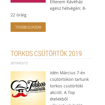
Étterem Kávéház
egész hétvégén: 8-
22 óráig
TOVÁBB OLVASOM
TORKOS CSÜTÖRTÖK 2019
2019/02/12
Idén Március 7-én
csütörtökön tartunk
torkos csütörtöki
akciót. A Top
ételekből