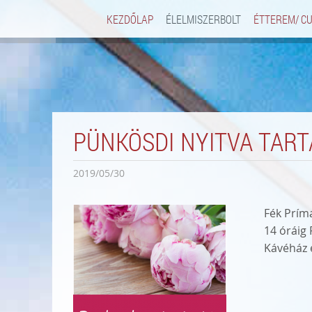
KEZDŐLAP
ÉLELMISZERBOLT
ÉTTEREM/ C
PÜNKÖSDI NYITVA TART
2019/05/30
Fék Prím
14 óráig
Kávéház 