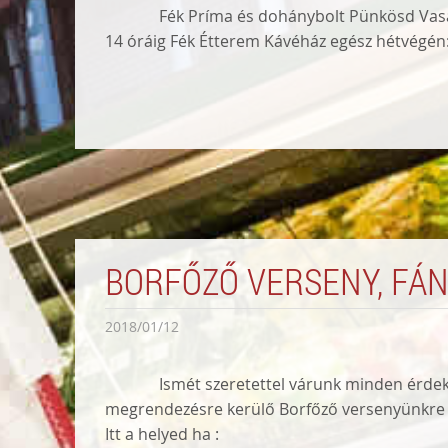
Fék Príma és dohánybolt Pünkösd Vasá
14 óráig Fék Étterem Kávéház egész hétvégén:
BORFŐZŐ VERSENY, FÁN
2018/01/12
Ismét szeretettel várunk minden érdek
megrendezésre kerülő Borfőző versenyünkre 
Itt a helyed ha :